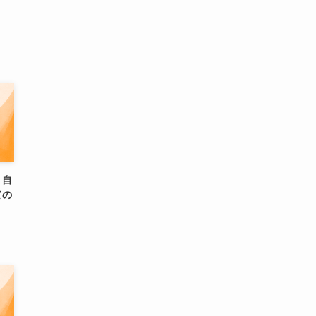
・自
ての